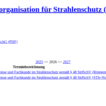
rganisation für Strahlenschutz
lSchG (PDF)
2025
<< 2026 >>
2027
Terminbezeichnung
tnisse und Fachkunde im Strahlenschutz gemäß § 48 StrlSchV (Röntgen
tnisse und Fachkunde im Strahlenschutz gemäß § 48 StrlSchV (STh+N